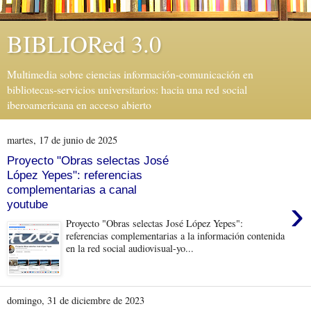
BIBLIORed 3.0
Multimedia sobre ciencias información-comunicación en
bibliotecas-servicios universitarios: hacia una red social
iberoamericana en acceso abierto
martes, 17 de junio de 2025
Proyecto "Obras selectas José
López Yepes": referencias
complementarias a canal
›
youtube
Proyecto "Obras selectas José López Yepes":
referencias complementarias a la información contenida
en la red social audiovisual-yo...
domingo, 31 de diciembre de 2023