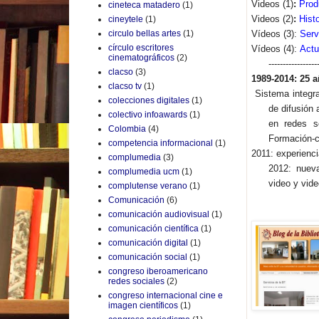
Videos (1)
:
Prod
cineteca matadero
(1)
Videos (2)
:
Histo
cineytele
(1)
Vídeos (3):
Serv
circulo bellas artes
(1)
círculo escritores
Vídeos (4):
Actu
cinematográficos
(2)
-----------------
clacso
(3)
1989-2014: 25 a
clacso tv
(1)
Sistema integr
colecciones digitales
(1)
de difusión
colectivo infoawards
(1)
en redes so
Colombia
(4)
Formación-c
competencia informacional
(1)
2011: experienci
complumedia
(3)
2012: nuev
complumedia ucm
(1)
video y vide
complutense verano
(1)
Comunicación
(6)
comunicación audiovisual
(1)
comunicación científica
(1)
comunicación digital
(1)
comunicación social
(1)
congreso iberoamericano
redes sociales
(2)
congreso internacional cine e
imagen científicos
(1)