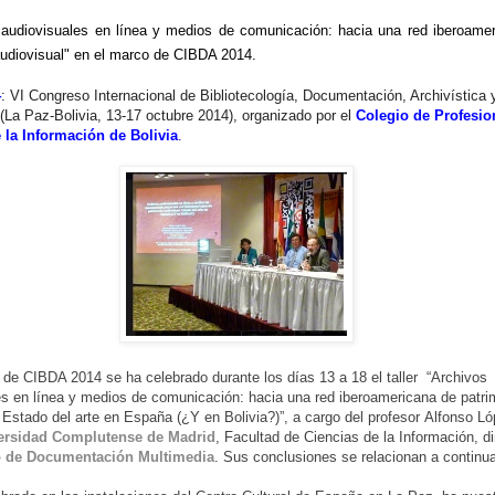
s audiovisuales en línea y medios de comunicación: hacia una red iberoame
audiovisual" en el marco de CIBDA 2014.
4
: VI Congreso Internacional de Bibliotecología, Documentación, Archivística 
(La Paz-Bolivia, 13-17 octubre 2014), organizado por el
Colegio de Profesio
 la Información de Bolivia
.
 de CIBDA 2014 se ha celebrado durante los días 13 a 18 el taller “Archivos
es en línea y medios de comunicación: hacia una red iberoamericana de patri
 Estado del arte en España (¿Y en Bolivia?)”, a cargo del profesor Alfonso L
ersidad Complutense de Madrid
, Facultad de Ciencias de la Información, di
o de Documentación Multimedia
. Sus conclusiones se relacionan a continu