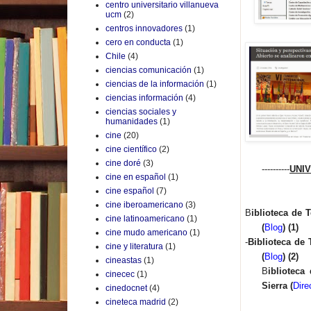
centro universitario villanueva
ucm
(2)
centros innovadores
(1)
cero en conducta
(1)
Chile
(4)
ciencias comunicación
(1)
ciencias de la información
(1)
ciencias información
(4)
ciencias sociales y
humanidades
(1)
cine
(20)
cine científico
(2)
cine doré
(3)
----------
UNI
cine en español
(1)
cine español
(7)
cine iberoamericano
(3)
B
iblioteca de
cine latinoamericano
(1)
(
Blog
) (1)
cine mudo americano
(1)
-
Biblioteca de
cine y literatura
(1)
(
Blog
) (2)
cineastas
(1)
B
ibliotec
cinecec
(1)
Sierra (
Dire
cinedocnet
(4)
cineteca madrid
(2)