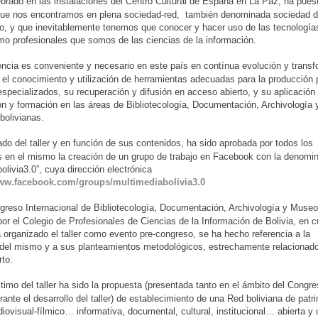
elebrado en las instalaciones del Centro Cultural de España en La Paz, ha pues
que nos encontramos en plena sociedad-red, también denominada sociedad d
o, y que inevitablemente tenemos que conocer y hacer uso de las tecnología
mo profesionales que somos de las ciencias de la información.
cia es conveniente y necesario en este país en contínua evolución y trans
 el conocimiento y utilización de herramientas adecuadas para la producción 
specializados, su recuperación y difusión en acceso abierto, y su aplicación 
ón y formación en las áreas de Bibliotecología, Documentación, Archivología 
bolivianas.
do del taller y en función de sus contenidos, ha sido aprobada por todos los
es en el mismo la creación de un grupo de trabajo en Facebook con la denomi
olivia3.0”, cuya dirección electrónica
www.facebook.com/groups/multimediabolivia3.0
greso Internacional de Bibliotecología, Documentación, Archivología y Museo
or el Colegio de Profesionales de Ciencias de la Información de Bolivia, en 
organizado el taller como evento pre-congreso, se ha hecho referencia a la
 del mismo y a sus planteamientos metodológicos, estrechamente relacionado
rto.
último del taller ha sido la propuesta (presentada tanto en el ámbito del Cong
ante el desarrollo del taller) de establecimiento de una Red boliviana de patr
iovisual-fílmico… informativa, documental, cultural, institucional… abierta y