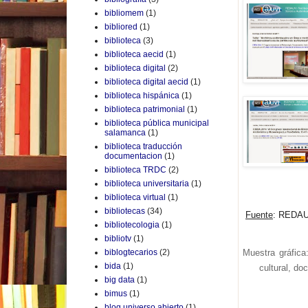
bibliomem
(1)
bibliored
(1)
biblioteca
(3)
biblioteca aecid
(1)
biblioteca digital
(2)
biblioteca digital aecid
(1)
biblioteca hispánica
(1)
biblioteca patrimonial
(1)
biblioteca pública municipal
salamanca
(1)
biblioteca traducción
documentacion
(1)
biblioteca TRDC
(2)
biblioteca universitaria
(1)
biblioteca virtual
(1)
bibliotecas
(34)
Fuente
: REDAUV
bibliotecologia
(1)
bibliotv
(1)
Muestra gráfic
biblogtecarios
(2)
bida
(1)
cultural, do
big data
(1)
bimus
(1)
blog universo abierto
(1)