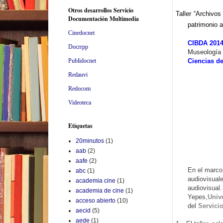
Otros desarrollos Servicio
Taller “Archivo
Documentación Multimedia
patrimonio 
Cinedocnet
CIBDA 201
Docrrpp
Museología 
Ciencias de
Publidocnet
Redauvi
Redocom
Videoteca
Etiquetas
20minutos
(1)
aab
(2)
aafe
(2)
En el marco
abc
(1)
audiovisual
academia cine
(1)
audiovisual.
academia de cine
(1)
Yepes,
Univ
acceso abierto
(10)
del
Servici
aecid
(5)
aede
(1)