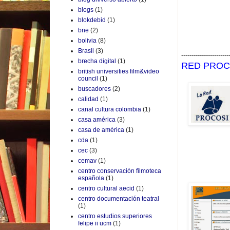
blogs
(1)
blokdebid
(1)
bne
(2)
bolivia
(8)
Brasil
(3)
-----------------------
brecha digital
(1)
RED PROC
british universities film&video
council
(1)
buscadores
(2)
calidad
(1)
canal cultura colombia
(1)
casa américa
(3)
casa de américa
(1)
cda
(1)
cec
(3)
cemav
(1)
centro conservación filmoteca
española
(1)
centro cultural aecid
(1)
centro documentación teatral
(1)
centro estudios superiores
felipe ii ucm
(1)