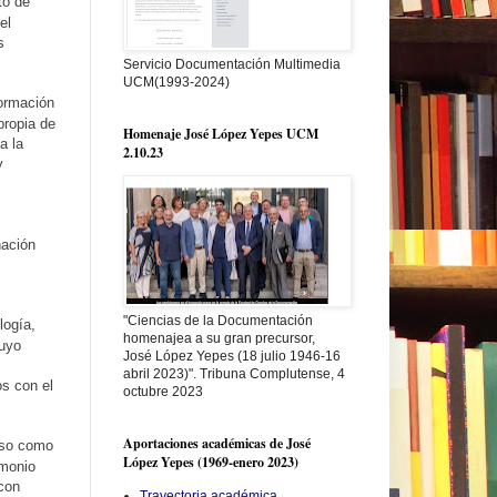
to de
el
s
Servicio Documentación Multimedia
UCM(1993-2024)
formación
propia de
Homenaje José López Yepes UCM
a la
2.10.23
y
nación
"Ciencias de la Documentación
logía,
homenajea a su gran precursor,
cuyo
José López Yepes (18 julio 1946-16
abril 2023)". Tribuna Complutense, 4
s con el
octubre 2023
Aportaciones académicas de José
reso como
López Yepes (1969-enero 2023)
imonio
 con
Trayectoria académica