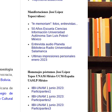
Manifestaciones José López
Yepes(vídeos)
"In memoriam": fotos, entrevistas...
50 Años Escuela Ciencias
Información Universidad
Autónoma San Luis Potosí-
México
Entrevista audio Planeta
Biblioteca-Radio Universidad
Salamanca
Ultimas impresiones personales
enero 2023
useología
Homenajes póstumos José López
ocracia,
Yepes UNAM-México UCM-España
Bolivia
.
UASLP-México
ricana de
IIBI-UNAM 1 junio 2023:
Participantes1
legio de
IIBI-UNAM 1 junio 2023:
 Cultural
Participantes2
IIBI-UNAM 1 junio 2023:
Participantes3