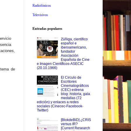
Radiofónicos
Televisivos
Entradas populares
ervicio
Zúñiga, científico
español e
esencia
iberoamericano,
taciones,
fundador
Asociación
Española de Cine
e Imagen Científicos-ASECIC
(20.10.1966)
stema de
El Circulo de
Escritores
Cinematográficos
(CEC) estrena
blog: historia, gala
medallas (72
edición) y enlaces a redes
sociales (Cinecec-Facebook-
Twitter)
[BlokdeBiD] ¿CRIS
versus IR?
[Current Research