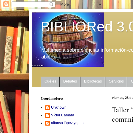
BIBLIORed 3.
Multimedia sobre ciencias información-co
abierto
Qué es
Debates
Bibliotecas
Servicios
C
Coordinadores
viernes, 28 d
Taller 
Unknown
Víctor Cámara
comuni
alfonso lópez yepes