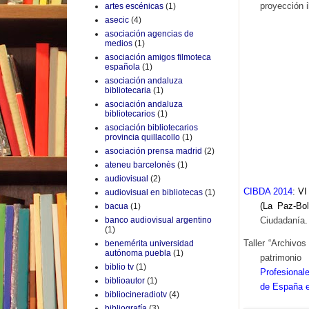
proyección 
artes escénicas
(1)
asecic
(4)
asociación agencias de
medios
(1)
asociación amigos filmoteca
española
(1)
asociación andaluza
bibliotecaria
(1)
asociación andaluza
bibliotecarios
(1)
asociación bibliotecarios
provincia quillacollo
(1)
asociación prensa madrid
(2)
ateneu barcelonès
(1)
audiovisual
(2)
CIBDA 2014
: VI
audiovisual en bibliotecas
(1)
(La Paz-Bol
bacua
(1)
Ciudadanía
.
banco audiovisual argentino
(1)
Taller “Archivo
benemérita universidad
autónoma puebla
(1)
patrimoni
biblio tv
(1)
Profesional
biblioautor
(1)
de España 
bibliocineradiotv
(4)
bibliografía
(3)