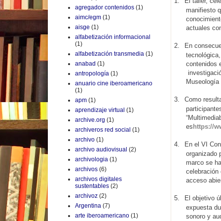
1.
El taller, c
agregador contenidos
(1)
manifiesto 
aimc/egm
(1)
conocimient
aisge
(1)
actuales co
alfabetización informacional
(1)
2.
En consecuen
alfabetización transmedia
(1)
tecnológica,
contenidos e
anabad
(1)
investigaci
antropología
(1)
Museología 
anuario cine iberoamericano
(1)
3.
Como resulta
apm
(1)
participant
aprendizaje virtual
(1)
“Multimediab
archive.org
(1)
es
https://
archiveros red social
(1)
archivo
(1)
4.
En el VI Con
archivo audiovisual
(2)
organizado p
archivologia
(1)
marco se ha 
archivos
(6)
celebración
archivos digitales
acceso abie
sustentables
(2)
archivoz
(2)
5.
El objetivo 
Argentina
(7)
expuesta dur
arte iberoamericano
(1)
sonoro y aud