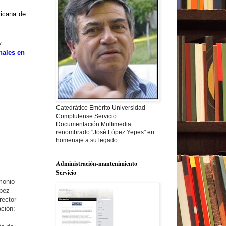
ricana de
y
nales en
Catedrático Emérito Universidad
Complutense Servicio
Documentación Multimedia
renombrado "José López Yepes" en
homenaje a su legado
Administración-mantenimiento
Servicio
monio
ópez
rector
ación: