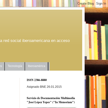
na red social iberoamericana en acceso
es
Tecnología
Iberoamérica
ISSN 2386-8880
Asignado BNE 26.01.2015
Servicio de Documentación Multimedia
"José López Yepes" ("In Memoriam")