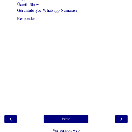
Ücretli Show
Görüntülü Şov Whatsapp Numarası
Responder
‹
›
Inicio
Ver versión web