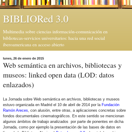
BIBLIORed 3.0
Multimedia sobre ciencias información-comunicación en
bibliotecas-servicios universitarios: hacia una red social
iberoamericana en acceso abierto
lunes, 26 de enero de 2015
Web semántica en archivos, bibliotecas y
museos: linked open data (LOD: datos
enlazados)
La Jornada sobre Web semántica en archivos, bibliotecas y museos
estuvo organizada en Madrid el 10 de abril de 2014 por la
Fundación
Ramón Areces
, con alusión, entre otras, a aplicaciones concretas sobre
fondos documentales cinematográficos. En este sentido se mencionan
algunos ámbitos de trabajo analizados por parte de ponentes en dicha
Jornada, como por ejemplo la presentación de las bases de datos en