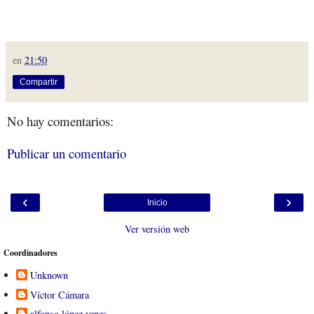
en
21:50
Compartir
No hay comentarios:
Publicar un comentario
‹
›
Inicio
Ver versión web
Coordinadores
Unknown
Víctor Cámara
alfonso lópez yepes