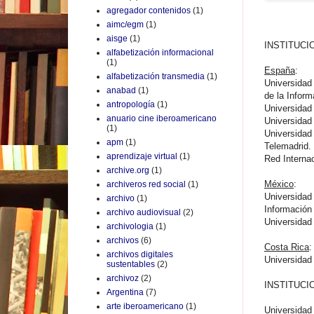
agregador contenidos
(1)
aimc/egm
(1)
aisge
(1)
INSTITUCI
alfabetización informacional
(1)
España
:
alfabetización transmedia
(1)
Universidad
anabad
(1)
de la Inform
antropología
(1)
Universidad
anuario cine iberoamericano
Universidad
(1)
Universidad 
apm
(1)
Telemadrid.
aprendizaje virtual
(1)
Red Interna
archive.org
(1)
México
:
archiveros red social
(1)
Universidad 
archivo
(1)
Información
archivo audiovisual
(2)
Universidad
archivologia
(1)
archivos
(6)
Costa Rica
:
archivos digitales
Universidad
sustentables
(2)
archivoz
(2)
INSTITUC
Argentina
(7)
arte iberoamericano
(1)
Universidad