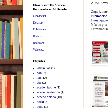
2015)
.
Arroy
Otros desarrollos Servicio
Documentación Multimedia
Organizado
Cinedocnet
Información
Investigacio
Docrrpp
México y la
Extremadur
Publidocnet
Redauvi
Redocom
Videoteca
Etiquetas
20minutos
(1)
aab
(2)
aafe
(2)
abc
(1)
academia cine
(1)
academia de cine
(1)
acceso abierto
(10)
aecid
(5)
aede
(1)