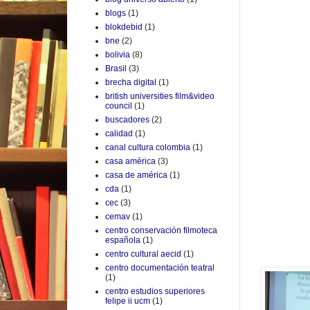
blogs
(1)
blokdebid
(1)
bne
(2)
bolivia
(8)
Brasil
(3)
brecha digital
(1)
british universities film&video
council
(1)
buscadores
(2)
calidad
(1)
canal cultura colombia
(1)
casa américa
(3)
casa de américa
(1)
cda
(1)
cec
(3)
cemav
(1)
centro conservación filmoteca
española
(1)
centro cultural aecid
(1)
centro documentación teatral
(1)
centro estudios superiores
felipe ii ucm
(1)