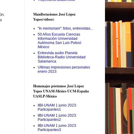
Manifestaciones José López
ón.
Yepes(vídeos)
as
"In memoriam": fotos, entrevistas...
50 Años Escuela Ciencias
Información Universidad
Autónoma San Luis Potosí-
México
Entrevista audio Planeta
Biblioteca-Radio Universidad
Salamanca
Ultimas impresiones personales
enero 2023
Homenajes póstumos José López
Yepes UNAM-México UCM-España
UASLP-México
IIBI-UNAM 1 junio 2023:
Participantes1
IIBI-UNAM 1 junio 2023:
Participantes2
IIBI-UNAM 1 junio 2023:
Participantes3