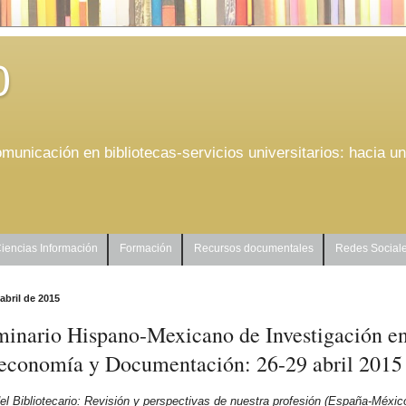
0
municación en bibliotecas-servicios universitarios: hacia u
iencias Información
Formación
Recursos documentales
Redes Social
 abril de 2015
minario Hispano-Mexicano de Investigación e
teconomía y Documentación: 26-29 abril 2015
el Bibliotecario: Revisión y perspectivas de nuestra profesión (España-Méxic