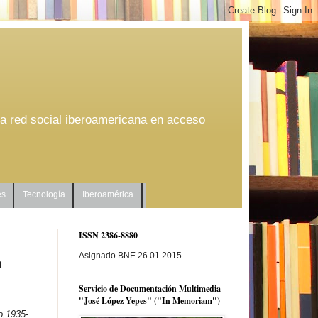
na red social iberoamericana en acceso
es
Tecnología
Iberoamérica
ISSN 2386-8880
n
Asignado BNE 26.01.2015
Servicio de Documentación Multimedia
"José López Yepes" ("In Memoriam")
o,1935-