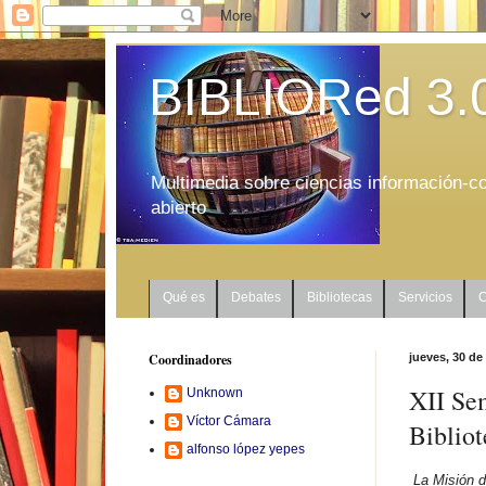
BIBLIORed 3.
Multimedia sobre ciencias información-co
abierto
Qué es
Debates
Bibliotecas
Servicios
C
Coordinadores
jueves, 30 de
XII Se
Unknown
Víctor Cámara
Biblio
alfonso lópez yepes
La Misión d