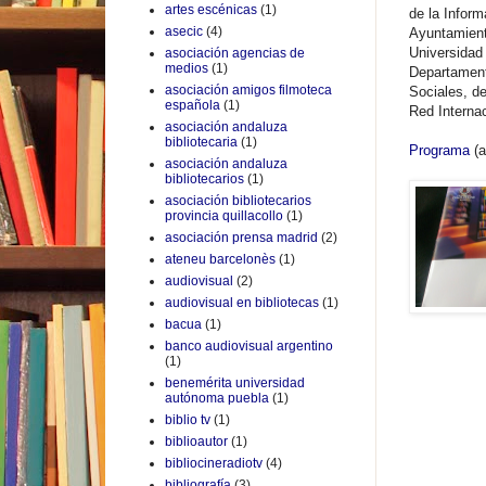
artes escénicas
(1)
de la Inform
asecic
(4)
Ayuntamient
Universidad
asociación agencias de
medios
(1)
Departament
asociación amigos filmoteca
Sociales, de
española
(1)
Red Interna
asociación andaluza
bibliotecaria
(1)
Programa
(a
asociación andaluza
bibliotecarios
(1)
asociación bibliotecarios
provincia quillacollo
(1)
asociación prensa madrid
(2)
ateneu barcelonès
(1)
audiovisual
(2)
audiovisual en bibliotecas
(1)
bacua
(1)
banco audiovisual argentino
(1)
benemérita universidad
autónoma puebla
(1)
biblio tv
(1)
biblioautor
(1)
bibliocineradiotv
(4)
bibliografía
(3)