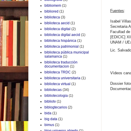
bibliomem
(1)
Fuentes
:
bibliored
(1)
biblioteca
(3)
Isabel Villa
biblioteca aecid
(1)
Secretaria 
biblioteca digital
(2)
Facultad de
biblioteca digital aecid
(1)
[EDICIC] XI
biblioteca hispánica
(1)
UNAM / UEx
biblioteca patrimonial
(1)
Lic. Salvad
biblioteca pública municipal
salamanca
(1)
biblioteca traducción
documentacion
(1)
biblioteca TRDC
(2)
Vídeos can
biblioteca universitaria
(1)
Dossier fot
biblioteca virtual
(1)
Documentaci
bibliotecas
(34)
bibliotecologia
(1)
bibliotv
(1)
biblogtecarios
(2)
bida
(1)
big data
(1)
bimus
(1)
blog universo abierto
(1)